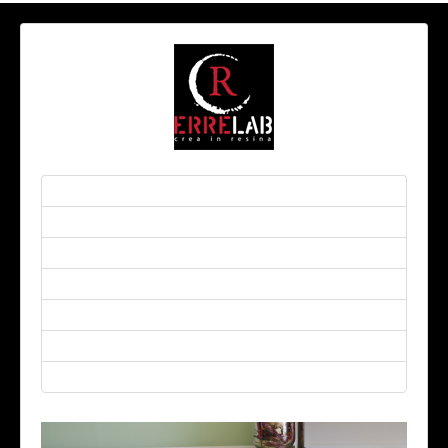
Home
Collezioni
Suggestioni
Design Lab
Crea in Resina
Area Pro
Contatti