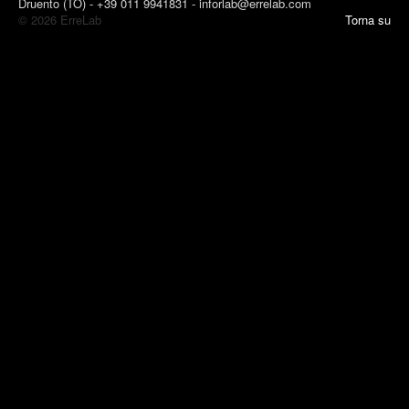
Druento (TO) - +39 011 9941831 - inforlab@errelab.com
© 2026 ErreLab
Torna su